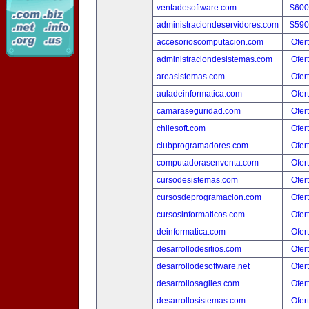
ventadesoftware.com
$600
administraciondeservidores.com
$590
accesorioscomputacion.com
Ofer
administraciondesistemas.com
Ofer
areasistemas.com
Ofer
auladeinformatica.com
Ofer
camaraseguridad.com
Ofer
chilesoft.com
Ofer
clubprogramadores.com
Ofer
computadorasenventa.com
Ofer
cursodesistemas.com
Ofer
cursosdeprogramacion.com
Ofer
cursosinformaticos.com
Ofer
deinformatica.com
Ofer
desarrollodesitios.com
Ofer
desarrollodesoftware.net
Ofer
desarrollosagiles.com
Ofer
desarrollosistemas.com
Ofer