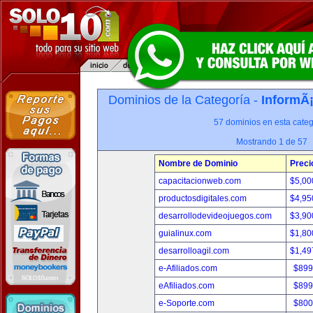
Dominios de la Categoría -
InformÃ¡
57 dominios en esta categ
Mostrando 1 de 57
Nombre de Dominio
Preci
capacitacionweb.com
$5,00
productosdigitales.com
$4,95
desarrollodevideojuegos.com
$3,90
guialinux.com
$1,80
desarrolloagil.com
$1,49
e-Afiliados.com
$899
eAfiliados.com
$899
e-Soporte.com
$800