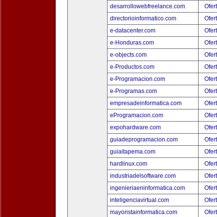
desarrollowebfreelance.com
Ofer
directorioinformatico.com
Ofer
e-datacenter.com
Ofer
e-Honduras.com
Ofer
e-objects.com
Ofer
e-Productos.com
Ofer
e-Programacion.com
Ofer
e-Programas.com
Ofer
empresadeinformatica.com
Ofer
eProgramacion.com
Ofer
expohardware.com
Ofer
guiadeprogramacion.com
Ofer
guiaitapema.com
Ofer
hardlinux.com
Ofer
industriadelsoftware.com
Ofer
ingenieriaeninformatica.com
Ofer
inteligenciavirtual.com
Ofer
mayoristainformatica.com
Ofer