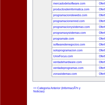
mercadodelsoftware.com
Ofer
productosdeinformatica.com
Ofer
programaciondewebs.com
Ofer
programacionenred.com
Ofer
programacionysistemas.com
Ofer
programasysistemas.com
Ofer
programate.com
Ofer
softwaredenegocios.com
Ofer
soloprogramacion.com
Ofer
UnixFocus.com
Ofer
ventadehardware.com
Ofer
ventadeprogramas.com
Ofer
zonasistemas.com
Ofer
<< Categoria Anterior (InformaciÃ³n y
Noticias)