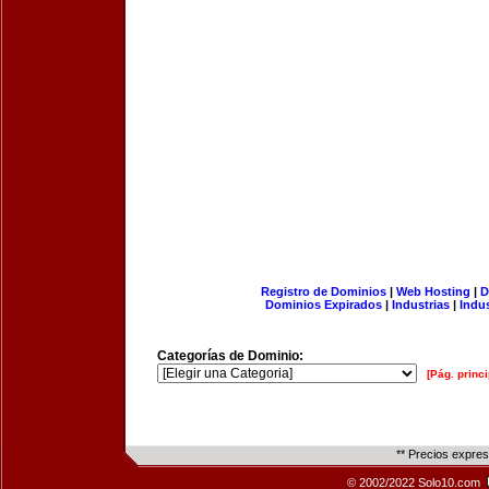
Registro de Dominios
|
Web Hosting
|
D
Dominios Expirados
|
Industrias
|
Indu
Categorías de Dominio:
[Pág. princi
** Precios expre
© 2002/2022 Solo10.com