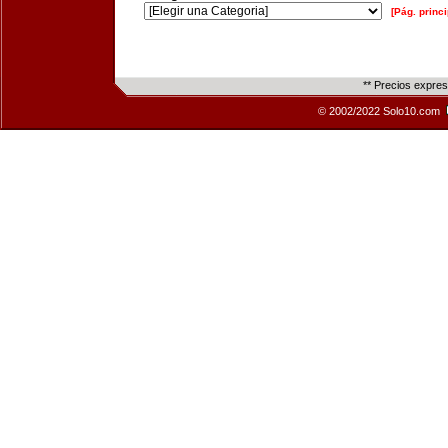
[Pág. princi
** Precios expre
© 2002/2022 Solo10.com