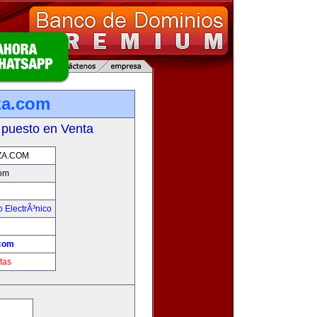
a.com
 puesto en Venta
A.COM
om
 ElectrÃ³nico
!
com
tas