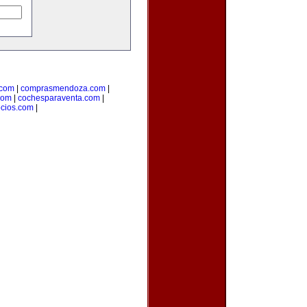
.com
|
comprasmendoza.com
|
com
|
cochesparaventa.com
|
ocios.com
|