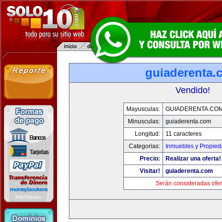
guiaderenta.
Vendido!
Mayusculas:
GUIADERENTA.CO
Minusculas:
guiaderenta.com
Longitud:
11 caracteres
Categorias:
Inmuebles y Propie
Precio:
Realizar una oferta!
Visitar!
guiaderenta.com
Serán consideradas ofer