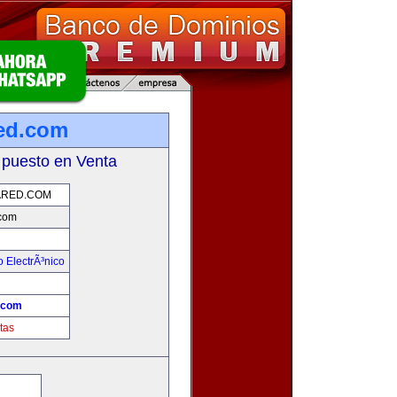
ed.com
 puesto en Venta
RED.COM
com
 ElectrÃ³nico
!
.com
tas