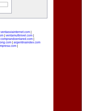
|
ventasviainternet.com
|
com
|
ventamultinivel.com
|
|
comprandoenlared.com
|
ong.com
|
argentinaindex.com
mpresa.com
|