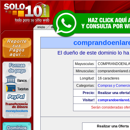
comprandoenlar
El dueño de este dominio lo ha
Mayusculas:
COMPRANDOENLA
Minusculas:
comprandoenlared.
Longitud:
16 caracteres
Categorias:
Compras y Comercio
Precio:
Realizar una oferta
Visitar!
comprandoenlared
Serán consideradas ofer
Realizar una Oferta