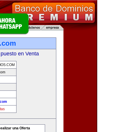
s.com
 puesto en Venta
IOS.COM
com
.com
tas
ealizar una Oferta