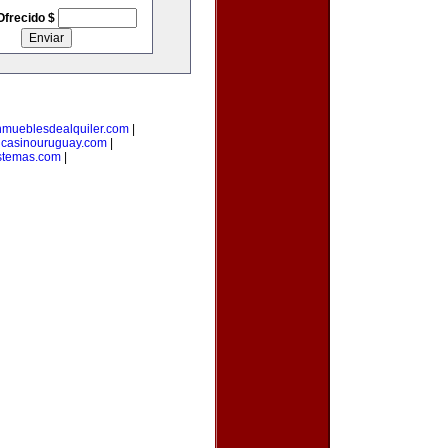
Ofrecido $
nmueblesdealquiler.com
|
|
casinouruguay.com
|
stemas.com
|