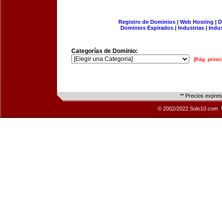
Registro de Dominios
|
Web Hosting
|
D
Dominios Expirados
|
Industrias
|
Indu
Categorías de Dominio:
[Pág. princi
** Precios expre
© 2002/2022 Solo10.com