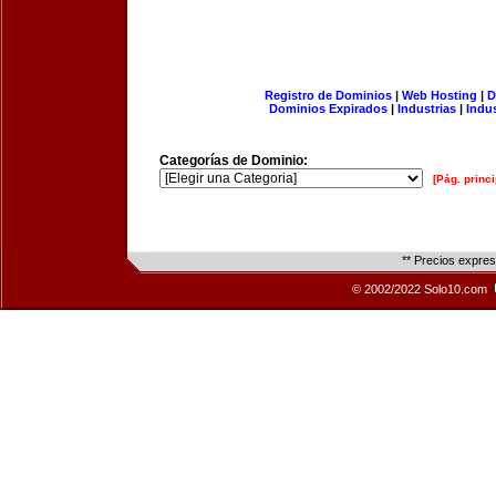
Registro de Dominios
|
Web Hosting
|
D
Dominios Expirados
|
Industrias
|
Indu
Categorías de Dominio:
[Pág. princi
** Precios expre
© 2002/2022 Solo10.com