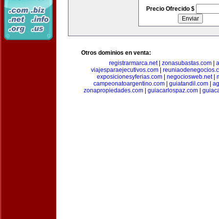
Precio Ofrecido $
Otros dominios en venta:
registrarmarca.net
|
zonasubastas.com
|
a
viajesparaejecutivos.com
|
reuniaodenegocios.
exposicionesyferias.com
|
negociosweb.net
|
campeonatoargentino.com
|
guiatandil.com
|
ag
zonapropiedades.com
|
guiacarlospaz.com
|
guiac