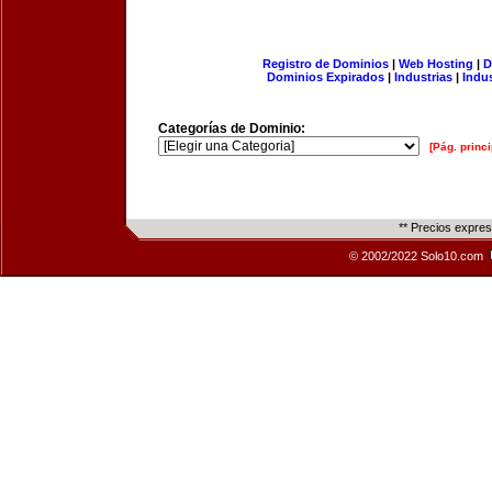
Registro de Dominios
|
Web Hosting
|
D
Dominios Expirados
|
Industrias
|
Indu
Categorías de Dominio:
[Pág. princi
** Precios expre
© 2002/2022 Solo10.com