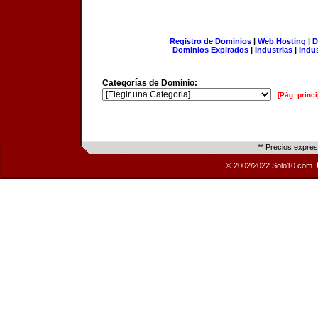
Registro de Dominios
|
Web Hosting
|
D
Dominios Expirados
|
Industrias
|
Indu
Categorías de Dominio:
[Pág. princi
** Precios expre
© 2002/2022 Solo10.com